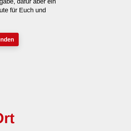
gabe, dafür aber ein
ute für Euch und
enden
rt