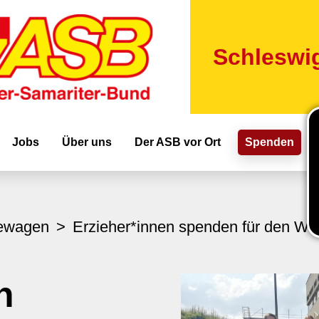
Direkt
zum
Inhalt
Schleswig
ion
Jobs
Über uns
Der ASB vor Ort
Spenden
ewagen
Erzieher*innen spenden für den 
n