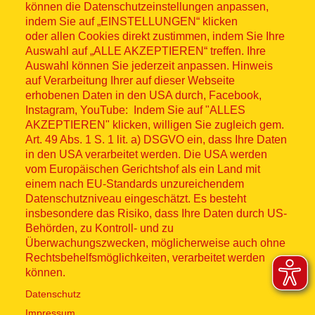
können die Datenschutzeinstellungen anpassen,
indem Sie auf „EINSTELLUNGEN“ klicken
oder allen Cookies direkt zustimmen, indem Sie Ihre
Auswahl auf „ALLE AKZEPTIEREN“ treffen. Ihre
Auswahl können Sie jederzeit anpassen. Hinweis
© ASB 2026
auf Verarbeitung Ihrer auf dieser Webseite
Fußzeilenmenü
erhobenen Daten in den USA durch, Facebook,
Impressum
Instagram, YouTube: Indem Sie auf "ALLES
AKZEPTIEREN" klicken, willigen Sie zugleich gem.
Datenschutz
Art. 49 Abs. 1 S. 1 lit. a) DSGVO ein, dass Ihre Daten
in den USA verarbeitet werden. Die USA werden
Kontakt
vom Europäischen Gerichtshof als ein Land mit
einem nach EU-Standards unzureichendem
Datenschutzniveau eingeschätzt. Es besteht
Hinweisgebersystem
insbesondere das Risiko, dass Ihre Daten durch US-
Behörden, zu Kontroll- und zu
Lieferkette
Überwachungszwecken, möglicherweise auch ohne
Rechtsbehelfsmöglichkeiten, verarbeitet werden
Widerruf
können.
Datenschutz
Social Media
Impressum