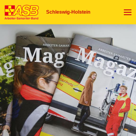
Direkt
zum
Schleswig-Holstein
Inhalt