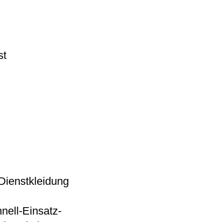
st
 Dienstkleidung
nell-Einsatz-