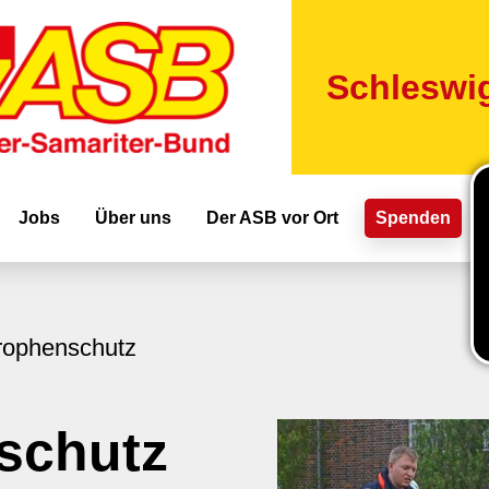
Direkt
zum
Inhalt
Schleswig
ion
Jobs
Über uns
Der ASB vor Ort
Spenden
rophenschutz
schutz