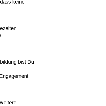
odass keine
ezeiten
e
bildung bist Du
es Engagement
Weitere